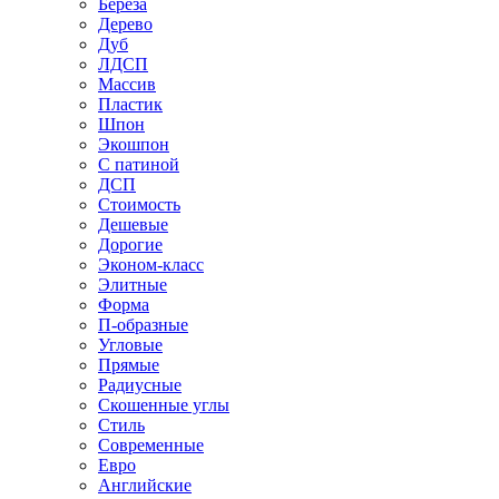
Береза
Дерево
Дуб
ЛДСП
Массив
Пластик
Шпон
Экошпон
С патиной
ДСП
Стоимость
Дешевые
Дорогие
Эконом-класс
Элитные
Форма
П-образные
Угловые
Прямые
Радиусные
Скошенные углы
Стиль
Современные
Евро
Английские