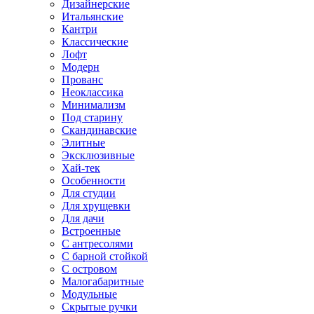
Дизайнерские
Итальянские
Кантри
Классические
Лофт
Модерн
Прованс
Неоклассика
Минимализм
Под старину
Скандинавские
Элитные
Эксклюзивные
Хай-тек
Особенности
Для студии
Для хрущевки
Для дачи
Встроенные
С антресолями
С барной стойкой
С островом
Малогабаритные
Модульные
Скрытые ручки