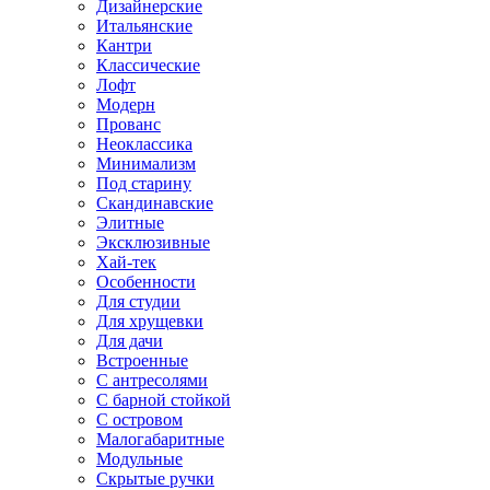
Дизайнерские
Итальянские
Кантри
Классические
Лофт
Модерн
Прованс
Неоклассика
Минимализм
Под старину
Скандинавские
Элитные
Эксклюзивные
Хай-тек
Особенности
Для студии
Для хрущевки
Для дачи
Встроенные
С антресолями
С барной стойкой
С островом
Малогабаритные
Модульные
Скрытые ручки