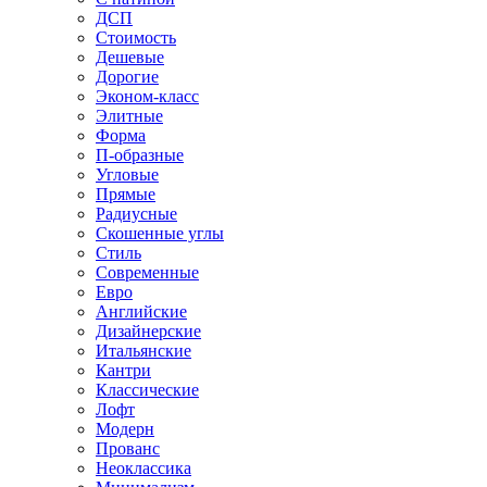
ДСП
Стоимость
Дешевые
Дорогие
Эконом-класс
Элитные
Форма
П-образные
Угловые
Прямые
Радиусные
Скошенные углы
Стиль
Современные
Евро
Английские
Дизайнерские
Итальянские
Кантри
Классические
Лофт
Модерн
Прованс
Неоклассика