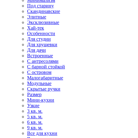
Минимализм
Под старину
Скандинавские
Элитные
Эксклюзивные
Хай-тек
Особенности
Для студии
Для хрущевки
Для дачи
Встроенные
С антресолями
С барной стойкой
С островом
Малогабаритные
Модульные
Скрытые ручки
Размер
Мини-кухни
Узкие
3 кв. м.
5 кв. м.
6 кв. м.
9 кв. м.
Все для кухни