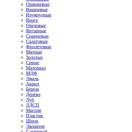
Оранжевые
Вишневые
Изумрудные
Венге
Ореховые
Янтарные
Сиреневые
Салатовые
Фиолетовые
Мятные
Золотые
Синие
Материал
МДФ
Эмаль
Акрил
Береза
Дерево
Дуб
ЛДСП
Массив
Пластик
Шпон
Экошпон
С патиной