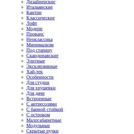
Дизайнерские
Итальянские
Кантри
Классические
Лофт
Модерн
Прованс
Неоклассика
Минимализм
Под старину
Скандинавские
Элитные
Эксклюзивные
Хай-тек
Особенности
Для студии
Для хрущевки
Для дачи
Встроенные
С антресолями
С барной стойкой
С островом
Малогабаритные
Модульные
Скрытые ручки