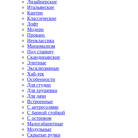
Дизайнерские
Итальянские
Кантри
Классические
Лофт
Модерн
Прованс
Неоклассика
Минимализм
Под старину
Скандинавские
Элитные
Эксклюзивные
Хай-тек
Особенности
Для студии
Для хрущевки
Для дачи
Встроенные
С антресолями
С барной стойкой
С островом
Малогабаритные
Модульные
Скрытые ручки