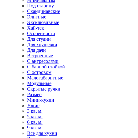
Минимализм
Под старину
Скандинавские
Элитные
Эксклюзивные
Хай-тек
Особенности
Для студии
Для хрущевки
Для дачи
Встроенные
С антресолями
С барной стойкой
С островом
Малогабаритные
Модульные
Скрытые ручки
Размер
Мини-кухни
Узкие
3 кв. м.
5 кв. м.
6 кв. м.
9 кв. м.
Все для кухни