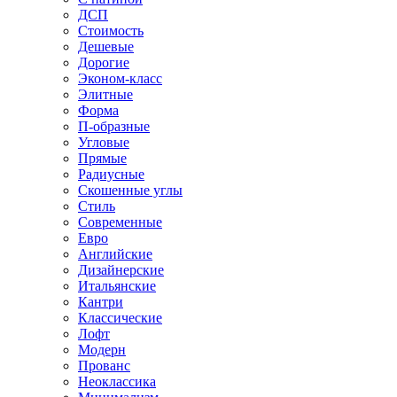
ДСП
Стоимость
Дешевые
Дорогие
Эконом-класс
Элитные
Форма
П-образные
Угловые
Прямые
Радиусные
Скошенные углы
Стиль
Современные
Евро
Английские
Дизайнерские
Итальянские
Кантри
Классические
Лофт
Модерн
Прованс
Неоклассика