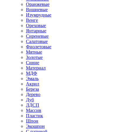
Оранжевые
Вишневые
Изумрудные
Венге
Ореховые
Янтарные
Сиреневые
Салатовые
Фиолетовые
Мятные
Золотые
Синие
Материал
МДФ
Эмаль
Акрил
Береза
Дерево
Дуб
ЛДСП
Массив
Пластик
Шпон
Экошпон
С патиной