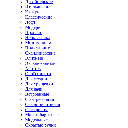
Дизайнерские
Итальянские
Кантри
Классические
Лофт
Модерн
Прованс
Неоклассика
Минимализм
Под старину
Скандинавские
Элитные
Эксклюзивные
Хай-тек
Особенности
Для студии
Для хрущевки
Для дачи
Встроенные
С антресолями
С барной стойкой
С островом
Малогабаритные
Модульные
Скрытые ручки