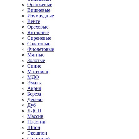
Оранжевые
Вишневые
Изумрудные
Венге
Ореховые
Янтарные
Сиреневые
Салатовые
Фиолетовые
Мятные
Золотые
Синие
Материал
МДФ
Эмаль
Акрил
Береза
Дерево
Дуб
ЛДСП
Массив
Пластик
Шпон
Экошпон
С патиной