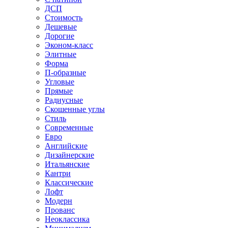
ДСП
Стоимость
Дешевые
Дорогие
Эконом-класс
Элитные
Форма
П-образные
Угловые
Прямые
Радиусные
Скошенные углы
Стиль
Современные
Евро
Английские
Дизайнерские
Итальянские
Кантри
Классические
Лофт
Модерн
Прованс
Неоклассика