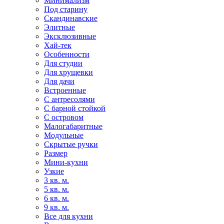
Минимализм
Под старину
Скандинавские
Элитные
Эксклюзивные
Хай-тек
Особенности
Для студии
Для хрущевки
Для дачи
Встроенные
С антресолями
С барной стойкой
С островом
Малогабаритные
Модульные
Скрытые ручки
Размер
Мини-кухни
Узкие
3 кв. м.
5 кв. м.
6 кв. м.
9 кв. м.
Все для кухни