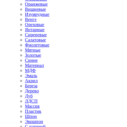
Оранжевые
Вишневые
Изумрудные
Венге
Ореховые
Янтарные
Сиреневые
Салатовые
Фиолетовые
Мятные
Золотые
Синие
Материал
МДФ
Эмаль
Акрил
Береза
Дерево
Дуб
ЛДСП
Массив
Пластик
Шпон
Экошпон
С патиной