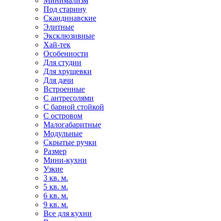
Минимализм
Под старину
Скандинавские
Элитные
Эксклюзивные
Хай-тек
Особенности
Для студии
Для хрущевки
Для дачи
Встроенные
С антресолями
С барной стойкой
С островом
Малогабаритные
Модульные
Скрытые ручки
Размер
Мини-кухни
Узкие
3 кв. м.
5 кв. м.
6 кв. м.
9 кв. м.
Все для кухни