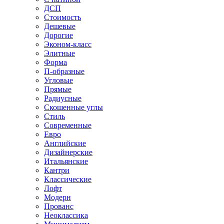
ДСП
Стоимость
Дешевые
Дорогие
Эконом-класс
Элитные
Форма
П-образные
Угловые
Прямые
Радиусные
Скошенные углы
Стиль
Современные
Евро
Английские
Дизайнерские
Итальянские
Кантри
Классические
Лофт
Модерн
Прованс
Неоклассика