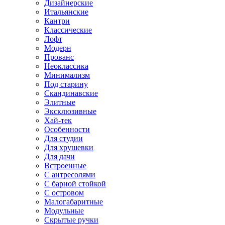
Дизайнерские
Итальянские
Кантри
Классические
Лофт
Модерн
Прованс
Неоклассика
Минимализм
Под старину
Скандинавские
Элитные
Эксклюзивные
Хай-тек
Особенности
Для студии
Для хрущевки
Для дачи
Встроенные
С антресолями
С барной стойкой
С островом
Малогабаритные
Модульные
Скрытые ручки