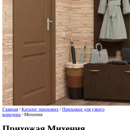
Главная
/
Каталог прихожих
/
Прихожие для узкого
коридора
/ Михения
Прихожая Михения