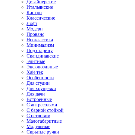
Дизайнерские
Итальянские
Кантри
Классические
Лофт
Модерн
Прованс
Неоклассика
Минимализм
Под старину
Скандинавские
Элитные
Эксклюзивные
Хай-тек
Особенности
Для студии
Для хрущевки
Для дачи
Встроенные
С антресолями
С барной стойкой
С островом
Малогабаритные
Модульные
Скрытые ручки