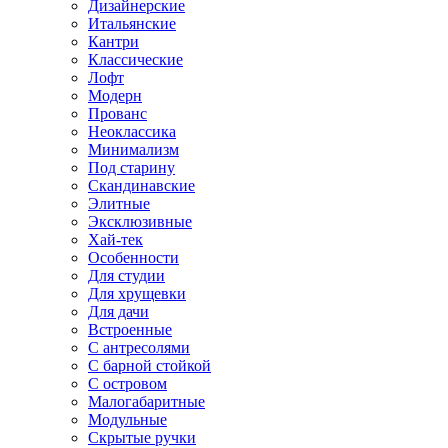
Дизайнерские
Итальянские
Кантри
Классические
Лофт
Модерн
Прованс
Неоклассика
Минимализм
Под старину
Скандинавские
Элитные
Эксклюзивные
Хай-тек
Особенности
Для студии
Для хрущевки
Для дачи
Встроенные
С антресолями
С барной стойкой
С островом
Малогабаритные
Модульные
Скрытые ручки