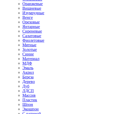
Оранжевые
Вишневые
Изумрудные
Венге
Ореховые
Янтарные
Сиреневые
Салатовые
Фиолетовые
Мятные
Золотые
Синие
Материал
МДФ
Эмаль
Акрил
Береза
Дерево
Дуб
ЛДСП
Массив
Пластик
Шпон
Экошпон
С патиной