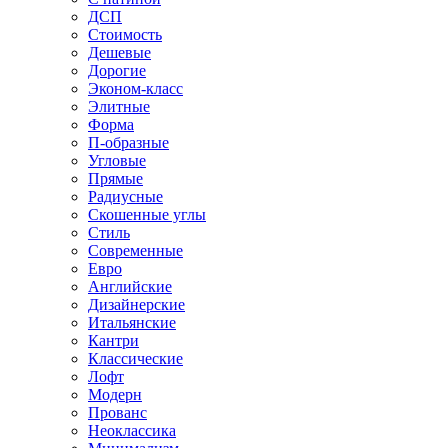
ДСП
Стоимость
Дешевые
Дорогие
Эконом-класс
Элитные
Форма
П-образные
Угловые
Прямые
Радиусные
Скошенные углы
Стиль
Современные
Евро
Английские
Дизайнерские
Итальянские
Кантри
Классические
Лофт
Модерн
Прованс
Неоклассика