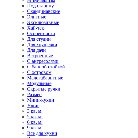
Минимализм
Под старину
Скандинавские
Элитные
Эксклюзивные
Хай-тек
Особенности
Для студии
Для хрущевки
Для дачи
Встроенные
С антресолями
С барной стойкой
С островом
Малогабаритные
Модульные
Скрытые ручки
Размер
Мини-кухни
Узкие
3 кв. м.
5 кв. м.
6 кв. м.
9 кв. м.
Все для кухни