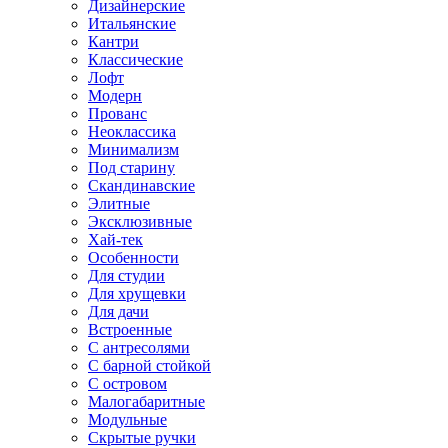
Дизайнерские
Итальянские
Кантри
Классические
Лофт
Модерн
Прованс
Неоклассика
Минимализм
Под старину
Скандинавские
Элитные
Эксклюзивные
Хай-тек
Особенности
Для студии
Для хрущевки
Для дачи
Встроенные
С антресолями
С барной стойкой
С островом
Малогабаритные
Модульные
Скрытые ручки