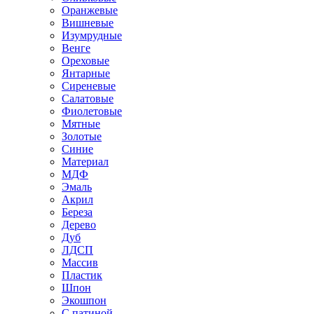
Оранжевые
Вишневые
Изумрудные
Венге
Ореховые
Янтарные
Сиреневые
Салатовые
Фиолетовые
Мятные
Золотые
Синие
Материал
МДФ
Эмаль
Акрил
Береза
Дерево
Дуб
ЛДСП
Массив
Пластик
Шпон
Экошпон
С патиной