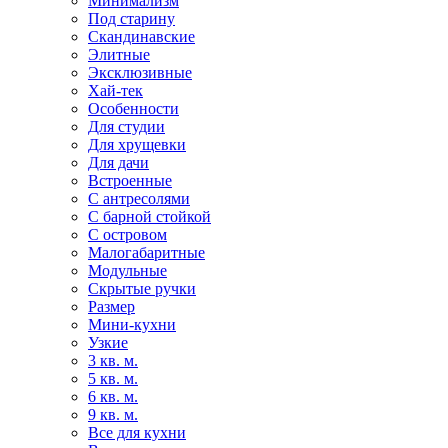
Минимализм
Под старину
Скандинавские
Элитные
Эксклюзивные
Хай-тек
Особенности
Для студии
Для хрущевки
Для дачи
Встроенные
С антресолями
С барной стойкой
С островом
Малогабаритные
Модульные
Скрытые ручки
Размер
Мини-кухни
Узкие
3 кв. м.
5 кв. м.
6 кв. м.
9 кв. м.
Все для кухни