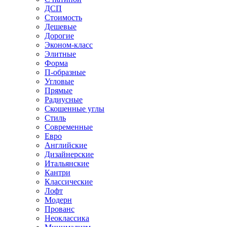
ДСП
Стоимость
Дешевые
Дорогие
Эконом-класс
Элитные
Форма
П-образные
Угловые
Прямые
Радиусные
Скошенные углы
Стиль
Современные
Евро
Английские
Дизайнерские
Итальянские
Кантри
Классические
Лофт
Модерн
Прованс
Неоклассика