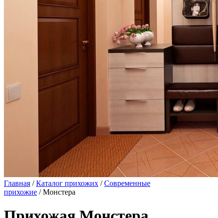
Главная
/
Каталог прихожих
/
Современные
прихожие
/ Монстера
Прихожая Монстера