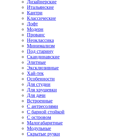
Дизайнерские
Итальянские
Кантри
Классические
Лофт
Модерн
Прованс
Неоклассика
Минимализм
Под старину
Скандинавские
Элитные
Эксклюзивные
Хай-тек
Особенности
Для студии
Для хрущевки
Для дачи
Встроенные
С антресолями
С барной стойкой
С островом
Малогабаритные
Модульные
Скрытые ручки