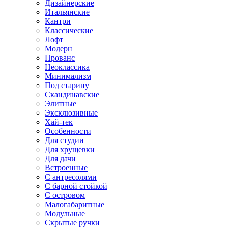
Дизайнерские
Итальянские
Кантри
Классические
Лофт
Модерн
Прованс
Неоклассика
Минимализм
Под старину
Скандинавские
Элитные
Эксклюзивные
Хай-тек
Особенности
Для студии
Для хрущевки
Для дачи
Встроенные
С антресолями
С барной стойкой
С островом
Малогабаритные
Модульные
Скрытые ручки