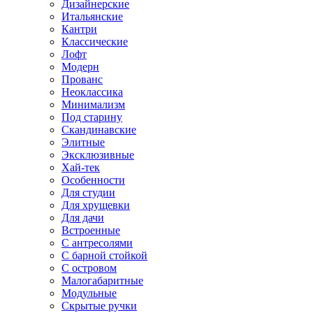
Дизайнерские
Итальянские
Кантри
Классические
Лофт
Модерн
Прованс
Неоклассика
Минимализм
Под старину
Скандинавские
Элитные
Эксклюзивные
Хай-тек
Особенности
Для студии
Для хрущевки
Для дачи
Встроенные
С антресолями
С барной стойкой
С островом
Малогабаритные
Модульные
Скрытые ручки