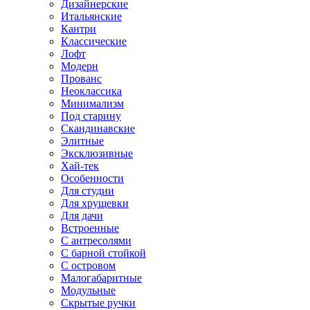
Дизайнерские
Итальянские
Кантри
Классические
Лофт
Модерн
Прованс
Неоклассика
Минимализм
Под старину
Скандинавские
Элитные
Эксклюзивные
Хай-тек
Особенности
Для студии
Для хрущевки
Для дачи
Встроенные
С антресолями
С барной стойкой
С островом
Малогабаритные
Модульные
Скрытые ручки