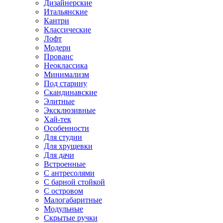
Дизайнерские
Итальянские
Кантри
Классические
Лофт
Модерн
Прованс
Неоклассика
Минимализм
Под старину
Скандинавские
Элитные
Эксклюзивные
Хай-тек
Особенности
Для студии
Для хрущевки
Для дачи
Встроенные
С антресолями
С барной стойкой
С островом
Малогабаритные
Модульные
Скрытые ручки