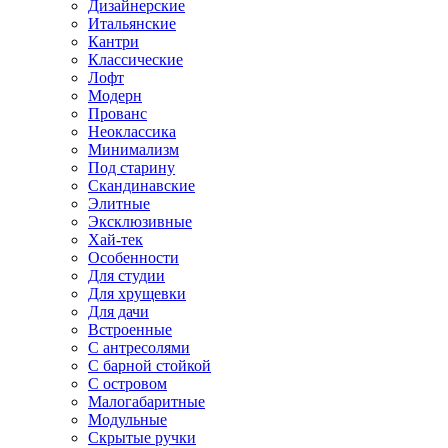
Дизайнерские
Итальянские
Кантри
Классические
Лофт
Модерн
Прованс
Неоклассика
Минимализм
Под старину
Скандинавские
Элитные
Эксклюзивные
Хай-тек
Особенности
Для студии
Для хрущевки
Для дачи
Встроенные
С антресолями
С барной стойкой
С островом
Малогабаритные
Модульные
Скрытые ручки