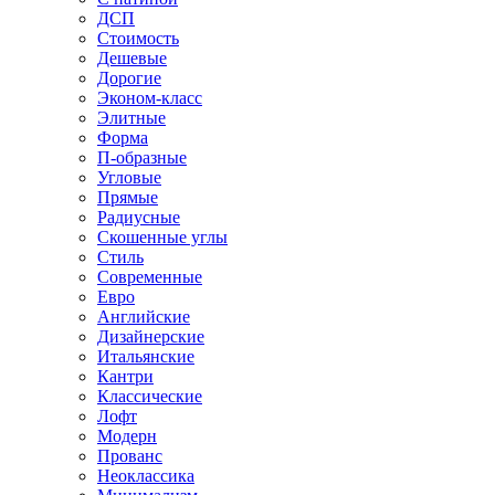
ДСП
Стоимость
Дешевые
Дорогие
Эконом-класс
Элитные
Форма
П-образные
Угловые
Прямые
Радиусные
Скошенные углы
Стиль
Современные
Евро
Английские
Дизайнерские
Итальянские
Кантри
Классические
Лофт
Модерн
Прованс
Неоклассика