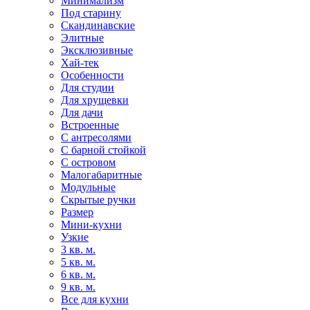
Минимализм
Под старину
Скандинавские
Элитные
Эксклюзивные
Хай-тек
Особенности
Для студии
Для хрущевки
Для дачи
Встроенные
С антресолями
С барной стойкой
С островом
Малогабаритные
Модульные
Скрытые ручки
Размер
Мини-кухни
Узкие
3 кв. м.
5 кв. м.
6 кв. м.
9 кв. м.
Все для кухни