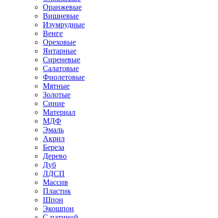
Оранжевые
Вишневые
Изумрудные
Венге
Ореховые
Янтарные
Сиреневые
Салатовые
Фиолетовые
Мятные
Золотые
Синие
Материал
МДФ
Эмаль
Акрил
Береза
Дерево
Дуб
ЛДСП
Массив
Пластик
Шпон
Экошпон
С патиной