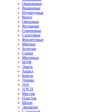
Оранжевые
Вишневые
Изумрудные
Венге
Ореховые
Янтарные
Сиреневые
Салатовые
Фиолетовые
Мятные
Золотые
Синие
Материал
МДФ
Эмаль
Акрил
Береза
Дерево
Дуб
ЛДСП
Массив
Пластик
Шпон
Экошпон
С патиной