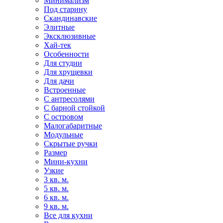
Минимализм
Под старину
Скандинавские
Элитные
Эксклюзивные
Хай-тек
Особенности
Для студии
Для хрущевки
Для дачи
Встроенные
С антресолями
С барной стойкой
С островом
Малогабаритные
Модульные
Скрытые ручки
Размер
Мини-кухни
Узкие
3 кв. м.
5 кв. м.
6 кв. м.
9 кв. м.
Все для кухни