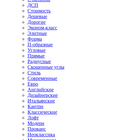
ДСП
Стоимость
Дешевые
Дорогие
Эконом-класс
Элитные
Форма
П-образные
Угловые
Прямые
Радиусные
Скошенные углы
Стиль
Современные
Евро
Английские
Дизайнерские
Итальянские
Кантри
Классические
Лофт
Модерн
Прованс
Неоклассика