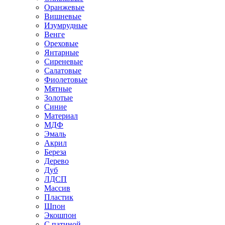
Оранжевые
Вишневые
Изумрудные
Венге
Ореховые
Янтарные
Сиреневые
Салатовые
Фиолетовые
Мятные
Золотые
Синие
Материал
МДФ
Эмаль
Акрил
Береза
Дерево
Дуб
ЛДСП
Массив
Пластик
Шпон
Экошпон
С патиной