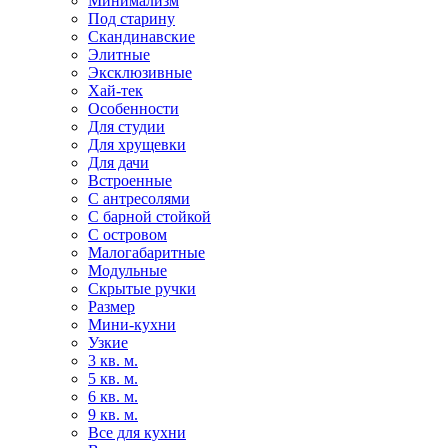
Минимализм
Под старину
Скандинавские
Элитные
Эксклюзивные
Хай-тек
Особенности
Для студии
Для хрущевки
Для дачи
Встроенные
С антресолями
С барной стойкой
С островом
Малогабаритные
Модульные
Скрытые ручки
Размер
Мини-кухни
Узкие
3 кв. м.
5 кв. м.
6 кв. м.
9 кв. м.
Все для кухни