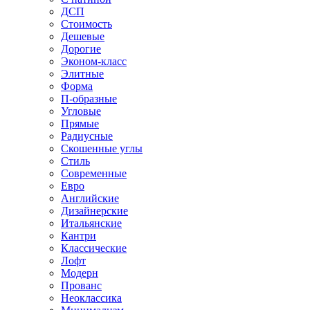
ДСП
Стоимость
Дешевые
Дорогие
Эконом-класс
Элитные
Форма
П-образные
Угловые
Прямые
Радиусные
Скошенные углы
Стиль
Современные
Евро
Английские
Дизайнерские
Итальянские
Кантри
Классические
Лофт
Модерн
Прованс
Неоклассика