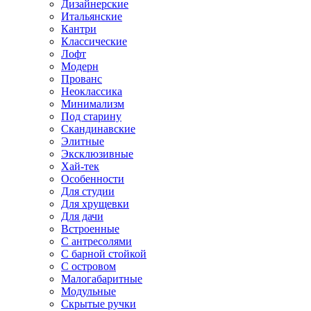
Дизайнерские
Итальянские
Кантри
Классические
Лофт
Модерн
Прованс
Неоклассика
Минимализм
Под старину
Скандинавские
Элитные
Эксклюзивные
Хай-тек
Особенности
Для студии
Для хрущевки
Для дачи
Встроенные
С антресолями
С барной стойкой
С островом
Малогабаритные
Модульные
Скрытые ручки