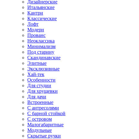
Дизайнерские
Итальянские
Кантри
Классические
Лофт
Модерн
Прованс
Неоклассика
Минимализм
Под старину
Скандинавские
Элитные
Эксклюзивные
Хай-тек
Особенности
Для студии
Для хрущевки
Для дачи
Встроенные
С антресолями
С барной стойкой
С островом
Малогабаритные
Модульные
Скрытые ручки