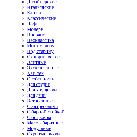
Дизайнерские
Итальянские
Кантри
Классические
Лофт
Модерн
Прованс
Неоклассика
Минимализм
Под старину
Скандинавские
Элитные
Эксклюзивные
Хай-тек
Особенности
Для студии
Для хрущевки
Для дачи
Встроенные
С антресолями
С барной стойкой
С островом
Малогабаритные
Модульные
Скрытые ручки