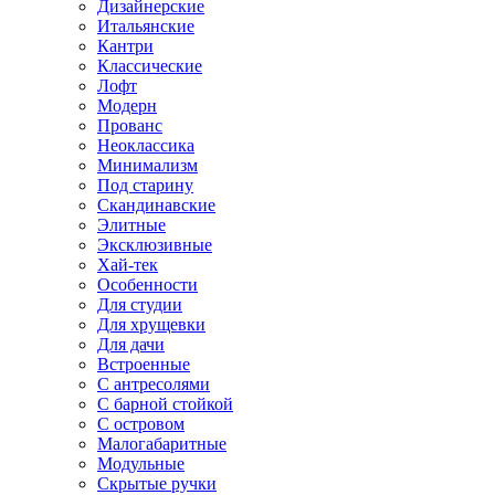
Дизайнерские
Итальянские
Кантри
Классические
Лофт
Модерн
Прованс
Неоклассика
Минимализм
Под старину
Скандинавские
Элитные
Эксклюзивные
Хай-тек
Особенности
Для студии
Для хрущевки
Для дачи
Встроенные
С антресолями
С барной стойкой
С островом
Малогабаритные
Модульные
Скрытые ручки