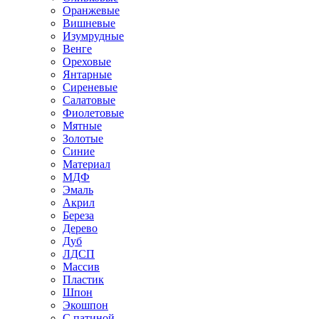
Оранжевые
Вишневые
Изумрудные
Венге
Ореховые
Янтарные
Сиреневые
Салатовые
Фиолетовые
Мятные
Золотые
Синие
Материал
МДФ
Эмаль
Акрил
Береза
Дерево
Дуб
ЛДСП
Массив
Пластик
Шпон
Экошпон
С патиной