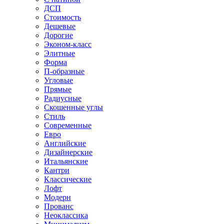
ДСП
Стоимость
Дешевые
Дорогие
Эконом-класс
Элитные
Форма
П-образные
Угловые
Прямые
Радиусные
Скошенные углы
Стиль
Современные
Евро
Английские
Дизайнерские
Итальянские
Кантри
Классические
Лофт
Модерн
Прованс
Неоклассика