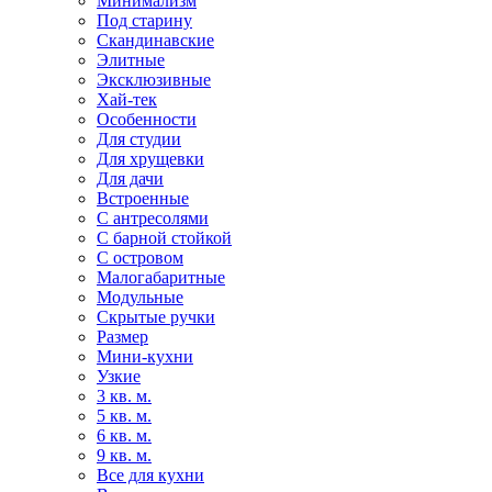
Минимализм
Под старину
Скандинавские
Элитные
Эксклюзивные
Хай-тек
Особенности
Для студии
Для хрущевки
Для дачи
Встроенные
С антресолями
С барной стойкой
С островом
Малогабаритные
Модульные
Скрытые ручки
Размер
Мини-кухни
Узкие
3 кв. м.
5 кв. м.
6 кв. м.
9 кв. м.
Все для кухни