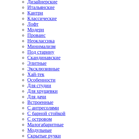
Дизайнерские
Итальянские
Кантри
Классические
Лофт
Модерн
Прованс
Неоклассика
Минимализм
Под старину
Скандинавские
Элитные
Эксклюзивные
Хай-тек
Особенности
Для студии
Для хрущевки
Для дачи
Встроенные
С антресолями
С барной стойкой
С островом
Малогабаритные
Модульные
Скрытые ручки