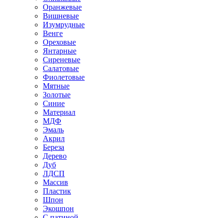
Оранжевые
Вишневые
Изумрудные
Венге
Ореховые
Янтарные
Сиреневые
Салатовые
Фиолетовые
Мятные
Золотые
Синие
Материал
МДФ
Эмаль
Акрил
Береза
Дерево
Дуб
ЛДСП
Массив
Пластик
Шпон
Экошпон
С патиной