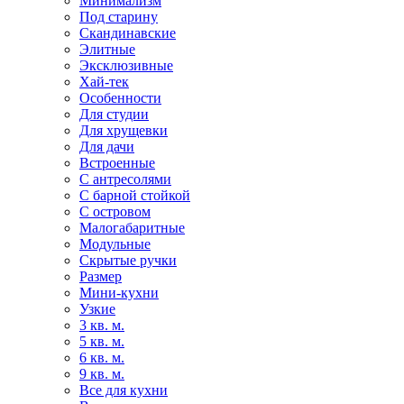
Минимализм
Под старину
Скандинавские
Элитные
Эксклюзивные
Хай-тек
Особенности
Для студии
Для хрущевки
Для дачи
Встроенные
С антресолями
С барной стойкой
С островом
Малогабаритные
Модульные
Скрытые ручки
Размер
Мини-кухни
Узкие
3 кв. м.
5 кв. м.
6 кв. м.
9 кв. м.
Все для кухни