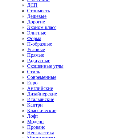
ДСП
Стоимость
Дешевые
Дорогие
Эконом-класс
Элитные
Форма
П-образные
Угловые
Прямые
Радиусные
Скошенные углы
Стиль
Современные
Евро
Английские
Дизайнерские
Итальянские
Кантри
Классические
Лофт
Модерн
Прованс
Неоклассика