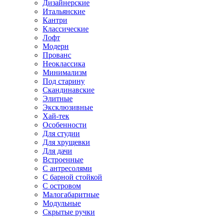
Дизайнерские
Итальянские
Кантри
Классические
Лофт
Модерн
Прованс
Неоклассика
Минимализм
Под старину
Скандинавские
Элитные
Эксклюзивные
Хай-тек
Особенности
Для студии
Для хрущевки
Для дачи
Встроенные
С антресолями
С барной стойкой
С островом
Малогабаритные
Модульные
Скрытые ручки