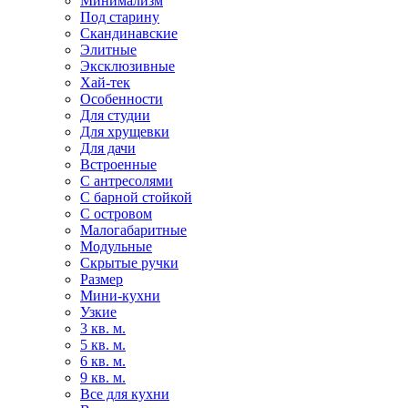
Минимализм
Под старину
Скандинавские
Элитные
Эксклюзивные
Хай-тек
Особенности
Для студии
Для хрущевки
Для дачи
Встроенные
С антресолями
С барной стойкой
С островом
Малогабаритные
Модульные
Скрытые ручки
Размер
Мини-кухни
Узкие
3 кв. м.
5 кв. м.
6 кв. м.
9 кв. м.
Все для кухни