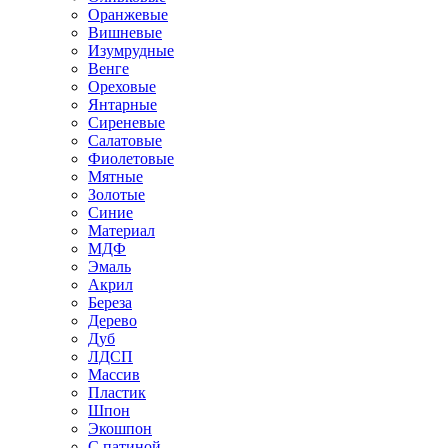
Оранжевые
Вишневые
Изумрудные
Венге
Ореховые
Янтарные
Сиреневые
Салатовые
Фиолетовые
Мятные
Золотые
Синие
Материал
МДФ
Эмаль
Акрил
Береза
Дерево
Дуб
ЛДСП
Массив
Пластик
Шпон
Экошпон
С патиной