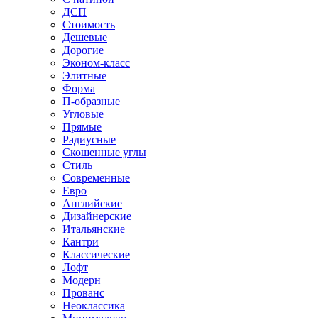
ДСП
Стоимость
Дешевые
Дорогие
Эконом-класс
Элитные
Форма
П-образные
Угловые
Прямые
Радиусные
Скошенные углы
Стиль
Современные
Евро
Английские
Дизайнерские
Итальянские
Кантри
Классические
Лофт
Модерн
Прованс
Неоклассика