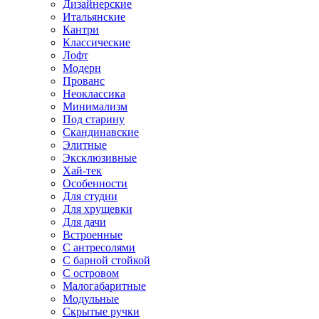
Дизайнерские
Итальянские
Кантри
Классические
Лофт
Модерн
Прованс
Неоклассика
Минимализм
Под старину
Скандинавские
Элитные
Эксклюзивные
Хай-тек
Особенности
Для студии
Для хрущевки
Для дачи
Встроенные
С антресолями
С барной стойкой
С островом
Малогабаритные
Модульные
Скрытые ручки