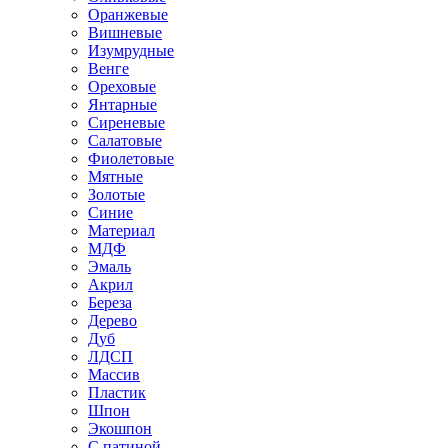
Оранжевые
Вишневые
Изумрудные
Венге
Ореховые
Янтарные
Сиреневые
Салатовые
Фиолетовые
Мятные
Золотые
Синие
Материал
МДФ
Эмаль
Акрил
Береза
Дерево
Дуб
ЛДСП
Массив
Пластик
Шпон
Экошпон
С патиной