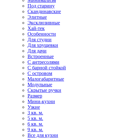
Минимализм
Под старину
Скандинавские
Элитные
Эксклюзивные
Хай-тек
Особенности
Для студии
Для хрущевки
Для дачи
Встроенные
С антресолями
С барной стойкой
С островом
Малогабаритные
Модульные
Скрытые ручки
Размер
Мини-кухни
Узкие
3 кв. м.
5 кв. м.
6 кв. м.
9 кв. м.
Все для кухни