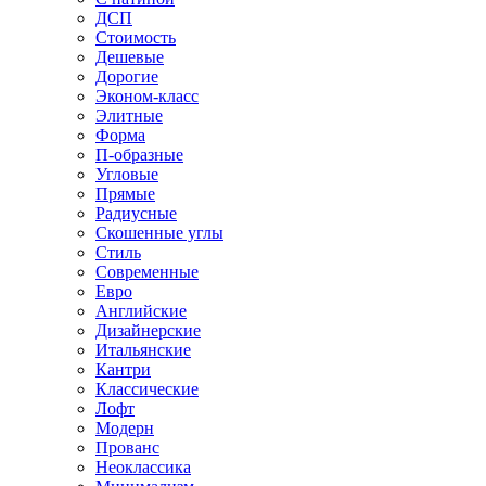
ДСП
Стоимость
Дешевые
Дорогие
Эконом-класс
Элитные
Форма
П-образные
Угловые
Прямые
Радиусные
Скошенные углы
Стиль
Современные
Евро
Английские
Дизайнерские
Итальянские
Кантри
Классические
Лофт
Модерн
Прованс
Неоклассика