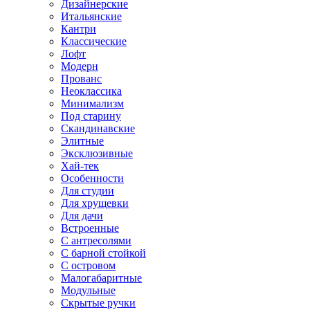
Дизайнерские
Итальянские
Кантри
Классические
Лофт
Модерн
Прованс
Неоклассика
Минимализм
Под старину
Скандинавские
Элитные
Эксклюзивные
Хай-тек
Особенности
Для студии
Для хрущевки
Для дачи
Встроенные
С антресолями
С барной стойкой
С островом
Малогабаритные
Модульные
Скрытые ручки