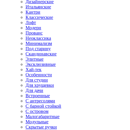
Дизайнерские
Итальянские
Кантри
Классические
Лофт
Модерн
Прованс
Неоклассика
Минимализм
Под старину
Скандинавские
Элитные
Эксклюзивные
Хай-тек
Особенности
Для студии
Для хрущевки
Для дачи
Встроенные
С антресолями
С барной стойкой
С островом
Малогабаритные
Модульные
Скрытые ручки