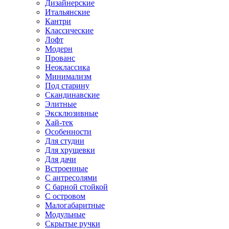
Дизайнерские
Итальянские
Кантри
Классические
Лофт
Модерн
Прованс
Неоклассика
Минимализм
Под старину
Скандинавские
Элитные
Эксклюзивные
Хай-тек
Особенности
Для студии
Для хрущевки
Для дачи
Встроенные
С антресолями
С барной стойкой
С островом
Малогабаритные
Модульные
Скрытые ручки