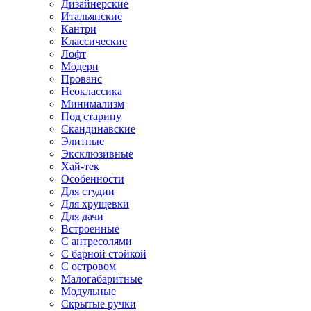
Дизайнерские
Итальянские
Кантри
Классические
Лофт
Модерн
Прованс
Неоклассика
Минимализм
Под старину
Скандинавские
Элитные
Эксклюзивные
Хай-тек
Особенности
Для студии
Для хрущевки
Для дачи
Встроенные
С антресолями
С барной стойкой
С островом
Малогабаритные
Модульные
Скрытые ручки