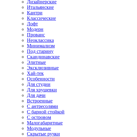
Дизайнерские
Итальянские
Кантри
Классические
Лофт
Модерн
Прованс
Неоклассика
Минимализм
Под старину
Скандинавские
Элитные
Эксклюзивные
Хай-тек
Особенности
Для студии
Для хрущевки
Для дачи
Встроенные
С антресолями
С барной стойкой
С островом
Малогабаритные
Модульные
Скрытые ручки