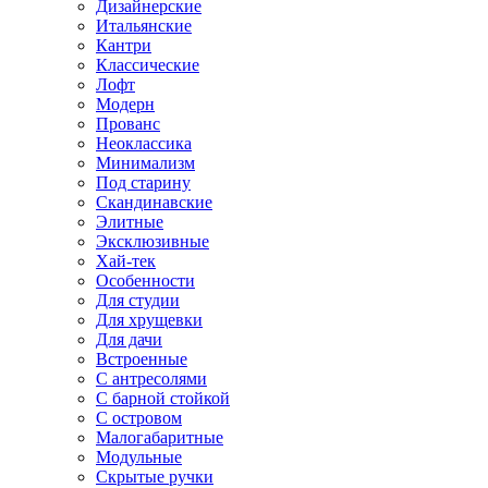
Дизайнерские
Итальянские
Кантри
Классические
Лофт
Модерн
Прованс
Неоклассика
Минимализм
Под старину
Скандинавские
Элитные
Эксклюзивные
Хай-тек
Особенности
Для студии
Для хрущевки
Для дачи
Встроенные
С антресолями
С барной стойкой
С островом
Малогабаритные
Модульные
Скрытые ручки