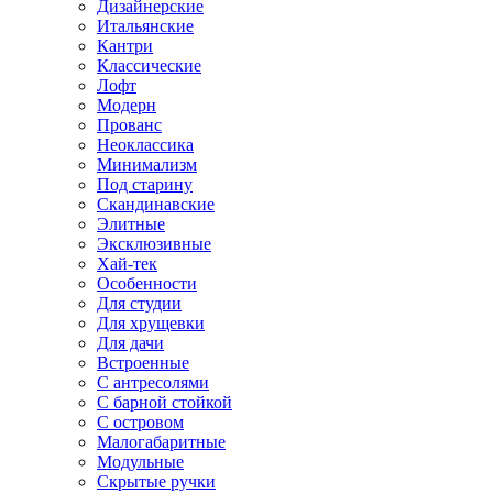
Дизайнерские
Итальянские
Кантри
Классические
Лофт
Модерн
Прованс
Неоклассика
Минимализм
Под старину
Скандинавские
Элитные
Эксклюзивные
Хай-тек
Особенности
Для студии
Для хрущевки
Для дачи
Встроенные
С антресолями
С барной стойкой
С островом
Малогабаритные
Модульные
Скрытые ручки