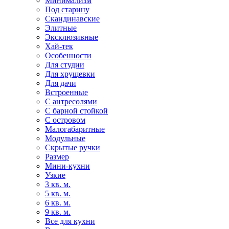
Минимализм
Под старину
Скандинавские
Элитные
Эксклюзивные
Хай-тек
Особенности
Для студии
Для хрущевки
Для дачи
Встроенные
С антресолями
С барной стойкой
С островом
Малогабаритные
Модульные
Скрытые ручки
Размер
Мини-кухни
Узкие
3 кв. м.
5 кв. м.
6 кв. м.
9 кв. м.
Все для кухни