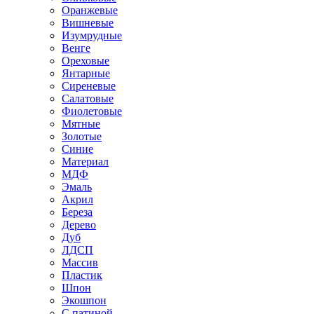
Оранжевые
Вишневые
Изумрудные
Венге
Ореховые
Янтарные
Сиреневые
Салатовые
Фиолетовые
Мятные
Золотые
Синие
Материал
МДФ
Эмаль
Акрил
Береза
Дерево
Дуб
ЛДСП
Массив
Пластик
Шпон
Экошпон
С патиной