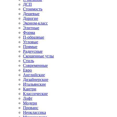
ДСП
Стоимость
Дешевые
Дорогие
Эконом-класс
Элитные
Форма
П-образные
Угловые
Прямые
Радиусные
Скошенные углы
Стиль
Современные
Евро
Английские
Дизайнерские
Итальянские
Кантри
Классические
Лофт
Модерн
Прованс
Неоклассика