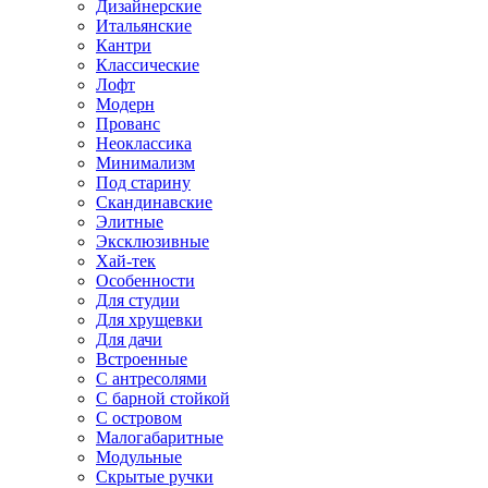
Дизайнерские
Итальянские
Кантри
Классические
Лофт
Модерн
Прованс
Неоклассика
Минимализм
Под старину
Скандинавские
Элитные
Эксклюзивные
Хай-тек
Особенности
Для студии
Для хрущевки
Для дачи
Встроенные
С антресолями
С барной стойкой
С островом
Малогабаритные
Модульные
Скрытые ручки