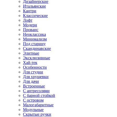
Дизайнерские
Итальянские
Кантри
Классические
Лофт
Модерн
Прованс
Неоклассика
Минимализм
Под старину
Скандинавские
Элитные
Эксклюзивные
Хай-тек
Особенности
Для студии
Для хрущевки
Для дачи
Встроенные
С антресолями
С барной стойкой
С островом
Малогабаритные
Модульные
Скрытые ручки