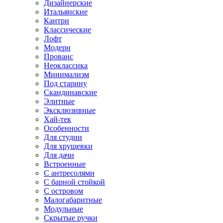
Дизайнерские
Итальянские
Кантри
Классические
Лофт
Модерн
Прованс
Неоклассика
Минимализм
Под старину
Скандинавские
Элитные
Эксклюзивные
Хай-тек
Особенности
Для студии
Для хрущевки
Для дачи
Встроенные
С антресолями
С барной стойкой
С островом
Малогабаритные
Модульные
Скрытые ручки