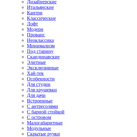
Дизайнерские
Итальянские
Кантри
Классические
Лофт
Модерн
Прованс
Неоклассика
Минимализм
Под старину
Скандинавские
Элитные
Эксклюзивные
Хай-тек
Особенности
Для студии
Для хрущевки
Для дачи
Встроенные
С антресолями
С барной стойкой
С островом
Малогабаритные
Модульные
Скрытые ручки