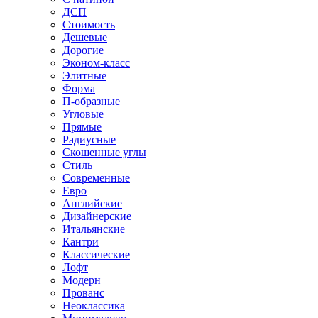
ДСП
Стоимость
Дешевые
Дорогие
Эконом-класс
Элитные
Форма
П-образные
Угловые
Прямые
Радиусные
Скошенные углы
Стиль
Современные
Евро
Английские
Дизайнерские
Итальянские
Кантри
Классические
Лофт
Модерн
Прованс
Неоклассика