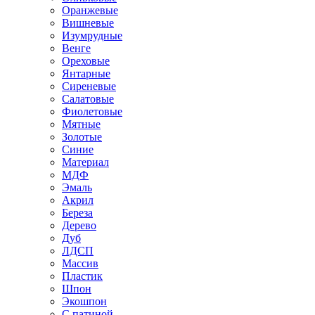
Оранжевые
Вишневые
Изумрудные
Венге
Ореховые
Янтарные
Сиреневые
Салатовые
Фиолетовые
Мятные
Золотые
Синие
Материал
МДФ
Эмаль
Акрил
Береза
Дерево
Дуб
ЛДСП
Массив
Пластик
Шпон
Экошпон
С патиной