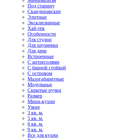
Минимализм
Под старину
Скандинавские
Элитные
Эксклюзивные
Хай-тек
Особенности
Для студии
Для хрущевки
Для дачи
Встроенные
С антресолями
С барной стойкой
С островом
Малогабаритные
Модульные
Скрытые ручки
Размер
Мини-кухни
Узкие
3 кв. м.
5 кв. м.
6 кв. м.
9 кв. м.
Все для кухни