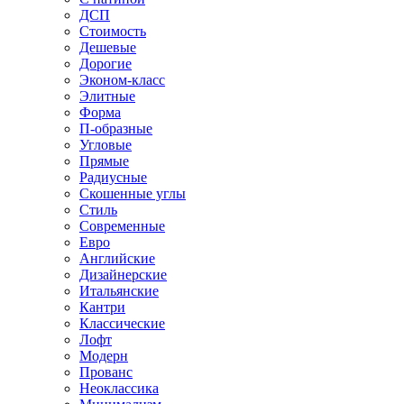
ДСП
Стоимость
Дешевые
Дорогие
Эконом-класс
Элитные
Форма
П-образные
Угловые
Прямые
Радиусные
Скошенные углы
Стиль
Современные
Евро
Английские
Дизайнерские
Итальянские
Кантри
Классические
Лофт
Модерн
Прованс
Неоклассика