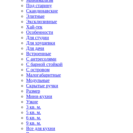
Минимализм
Под старину
Скандинавские
Элитные
Эксклюзивные
Хай-тек
Особенности
Для студии
Для хрущевки
Для дачи
Встроенные
С антресолями
С барной стойкой
С островом
Малогабаритные
Модульные
Скрытые ручки
Размер
Мини-кухни
Узкие
3 кв. м.
5 кв. м.
6 кв. м.
9 кв. м.
Все для кухни