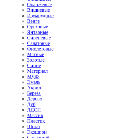
Оранжевые
Вишневые
Изумрудные
Венге
Ореховые
Янтарные
Сиреневые
Салатовые
Фиолетовые
Мятные
Золотые
Синие
Материал
МДФ
Эмаль
Акрил
Береза
Дерево
Дуб
ЛДСП
Массив
Пластик
Шпон
Экошпон
С патиной